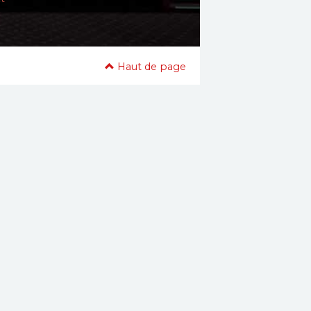
Haut de page