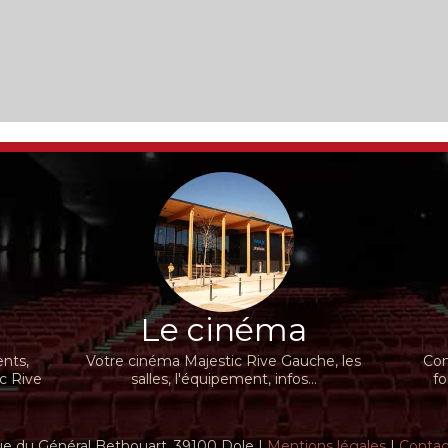
 Hend,
Le cinéma
nts,
Votre cinéma Majestic Rive Gauche, les
Con
ic Rive
salles, l'équipement, infos...
fo
e du Général Bethouart, 39100 Dole |
Mentions légales
|
Contac