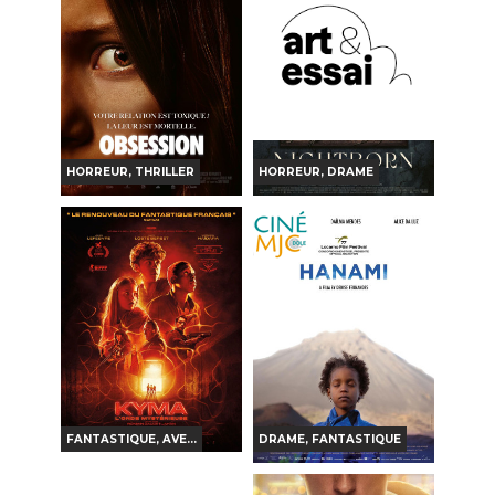
Horaires et Infos
Bande-annonce
Bande-annonce
Réservation
Réservation
INT. -12ans
VF
TOUT PUBLIC
VF
HORREUR, THRILLER
HORREUR, DRAME
OBSESSION
NIGHTBORN
Horaires et Infos
Horaires et Infos
Bande-annonce
Bande-annonce
Réservation
Réservation
INT. -16ans
INT -12ans avec AVERT.
VF
VF
FANTASTIQUE, AVE...
DRAME, FANTASTIQUE
KYMA, L'ONDE
HANAMI
MYSTÉRIEUSE