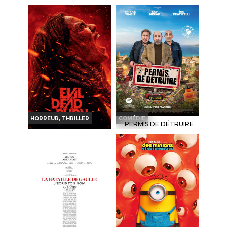
L'ODYSSÉE
VAIANA, LA LÉGENDE
DU BOUT DU MONDE
Horaires et Infos
Horaires et Infos
Bande-annonce
Bande-annonce
Réservation
Réservation
INT. -12ans
VF
VO
TOUT PUBLIC
VF
HORREUR, THRILLER
COMÉDIE
PERMIS DE DÉTRUIRE
EVIL DEAD BURN
Horaires et Infos
Horaires et Infos
Bande-annonce
Bande-annonce
Réservation
Réservation
TOUT PUBLIC
VF
INT. -16ans
VF