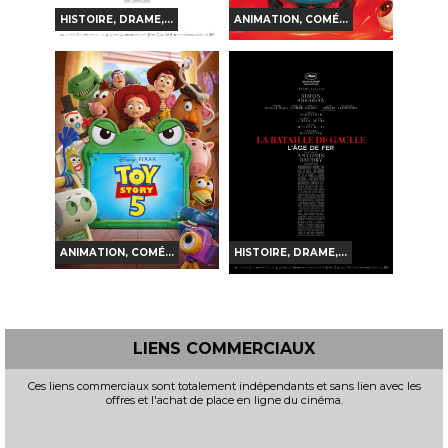
HISTOIRE, DRAME,...
ANIMATION, COMÉ...
DES MINIONS ET DES
LA BATAILLE DE
MONSTRES
GAULLE - PARTIE 2 :
J'ÉCRIS TON NOM
Horaires et Infos
Horaires et Infos
Bande-annonce
Bande-annonce
Réservation
Réservation
TOUT PUBLIC
VF
3D
TOUT PUBLIC
VF
ANIMATION, COMÉ...
HISTOIRE, DRAME,...
TOY STORY 5
LA BATAILLE DE
GAULLE - L'ÂGE DE FER
Horaires et Infos
Horaires et Infos
LIENS COMMERCIAUX
Bande-annonce
Bande-annonce
Ces liens commerciaux sont totalement indépendants et sans lien avec les
offres et l'achat de place en ligne du cinéma.
Réservation
Réservation
TOUT PUBLIC