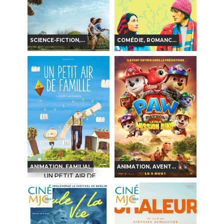
SCIENCE-FICTION,...
COMÉDIE, ROMANC...
LA FIN D'OAK STREET
L'ÉCOLOGIE DES
SENTIMENTS
Horaires et Infos
Horaires et Infos
Bande-annonce
Bande-annonce
Réservation
Réservation
AVERT. TOUT PUBLIC
VF
TOUT PUBLIC
VF
ANIMATION, FAMILIAL
ANIMATION, AVENT...
UN PETIT AIR DE
FAMILLE
LA PAT' PATROUILLE :
LE FILM MISSION DINO
Horaires et Infos
Horaires et Infos
Bande-annonce