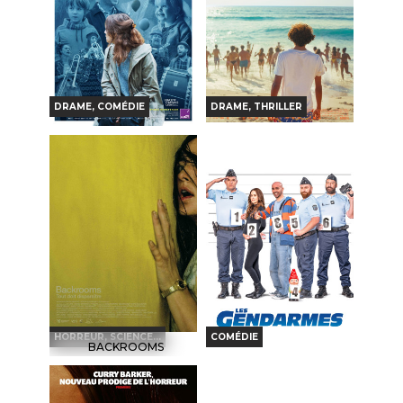
Bande-annonce
Réservation
Réservation
TOUT PUBLIC
VF
TOUT PUBLIC
VF
DRAME, COMÉDIE
DRAME, THRILLER
LA CHALEUR
SEULE LA VIE
Horaires et Infos
Horaires et Infos
Bande-annonce
Bande-annonce
Réservation
Réservation
TOUT PUBLIC
VF
TOUT PUBLIC
VO
HORREUR, SCIENCE...
COMÉDIE
BACKROOMS
LES GENDARMES
Horaires et Infos