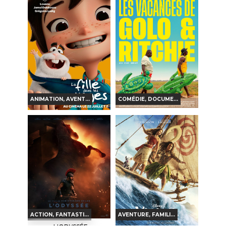
DE LA COMÉDIE-
FRANÇAISE
Horaires et Infos
Horaires et Infos
Bande-annonce
Bande-annonce
Réservation
Réservation
TOUT PUBLIC
VF
TOUT PUBLIC
VF
ANIMATION, AVENT...
COMÉDIE, DOCUME...
LES VACANCES DE
LA FILLE DANS LES
GOLO & RITCHIE
NUAGES
Horaires et Infos
Horaires et Infos
Bande-annonce
Bande-annonce
Réservation
Réservation
TOUT PUBLIC
VF
TOUT PUBLIC
VF
ACTION, FANTASTI...
AVENTURE, FAMILI...