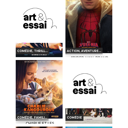
Horaires et Infos
Horaires et Infos
Bande-annonce
Bande-annonce
Réservation
Réservation
TOUT PUBLIC
VO
AVERT. TOUT PUBLIC
VF
COMÉDIE, THRILL...
ACTION, AVENTURE...
SPIDER-MAN: BRAND
NEW DAY
I WANT YOUR SEX
Horaires et Infos
Horaires et Infos
Bande-annonce
Bande-annonce
Réservation
Réservation
TOUT PUBLIC
INT. -12ans
VF
3D
VF
COMÉDIE, FAMILI...
COMÉDIE
CHARLIE ET LES
KANGOUROUS