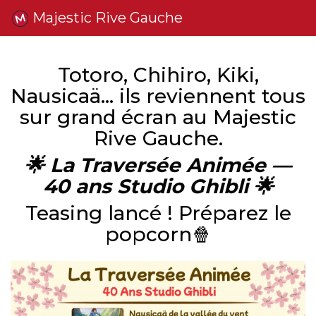
Majestic Rive Gauche
Totoro, Chihiro, Kiki,
Nausicaä… ils reviennent tous
sur grand écran au Majestic
Rive Gauche.
🌟 La Traversée Animée —
40 ans Studio Ghibli 🌟
Teasing lancé ! Préparez le
popcorn🍿