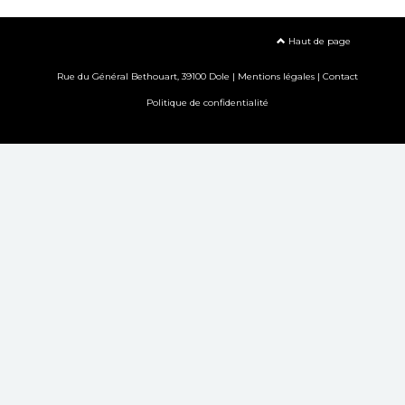
Haut de page
Rue du Général Bethouart, 39100 Dole |
Mentions légales
|
Contact
Politique de confidentialité
Création site internet www.erakys.com