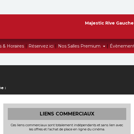
Majestic Rive Gauche
s & Horaires
|
Réservez ici
|
Nos Salles Premium
|
Évènemen
e :
LIENS COMMERCIAUX
Ces liens commerciaux sont totalement indépendants et sans lien avec
les offres et l'achat de place en ligne du cinéma.