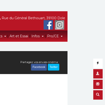
,
Rue du Général Bethouart, 39100 Dole
ts
|
Art et Essai
|
Infos
|
Pro/CE
Partagez vos envies cinéma :
Facebook
Twitter