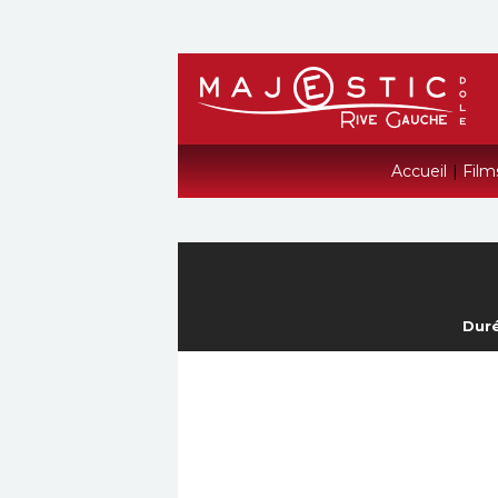
Accueil
|
Film
Duré