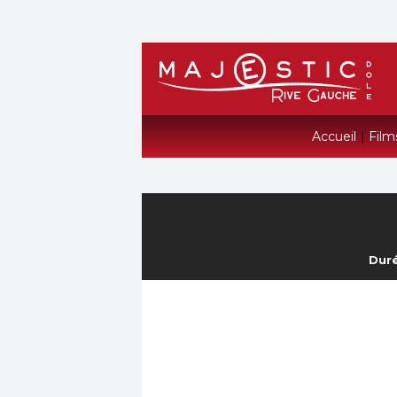
Accueil
|
Film
Duré