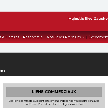
Majestic Rive Gauche
s & Horaires
|
Réservez ici
|
Nos Salles Premium
|
Évènemen
e :
LIENS COMMERCIAUX
Ces liens commerciaux sont totalement indépendants et sans lien avec
les offres et l'achat de place en ligne du cinéma.