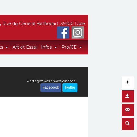
,
Rue du Général Bethouart, 39100 Dole
ts
|
Art et Essai
|
Infos
|
Pro/CE
Partagez vos envies cinéma :
Facebook
Twitter