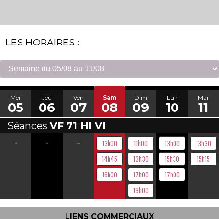
LES HORAIRES :
Mer
Jeu
Ven
Sam
Dim
Lun
Mar
05
06
07
08
09
10
11
Séances
VF 71 HI VI
-
-
-
13h00
11h00
13h00
13h30
14h45
13h30
15h30
15h15
16h00
17h00
17h00
19h00
LIENS COMMERCIAUX