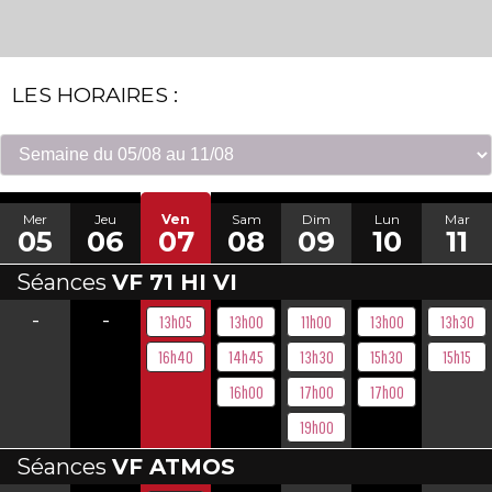
LES HORAIRES :
Mer
Jeu
Ven
Sam
Dim
Lun
Mar
05
06
07
08
09
10
11
Séances
VF 71 HI VI
-
-
13h05
13h00
11h00
13h00
13h30
16h40
14h45
13h30
15h30
15h15
16h00
17h00
17h00
19h00
Séances
VF ATMOS