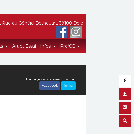
,
Rue du Général Bethouart, 39100 Dole
ts
|
Art et Essai
|
Infos
|
Pro/CE
Partagez vos envies cinéma :
Facebook
Twitter