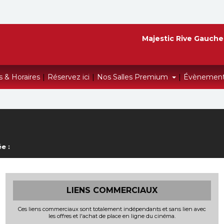
Majestic Rive Gauche
s & Horaires
|
Réservez ici
|
Nos Salles Premium
|
Évènemen
e :
LIENS COMMERCIAUX
Ces liens commerciaux sont totalement indépendants et sans lien avec
les offres et l'achat de place en ligne du cinéma.