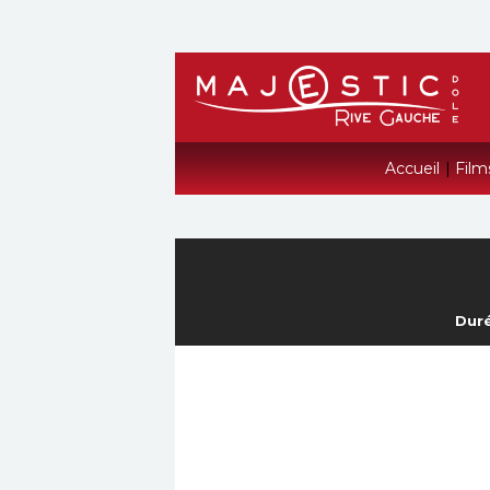
Accueil
|
Film
Duré