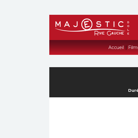
Accueil
|
Film
Duré