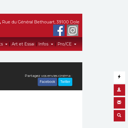
,
Rue du Général Bethouart, 39100 Dole
ts
|
Art et Essai
|
Infos
|
Pro/CE
Partagez vos envies cinéma :
Facebook
Twitter