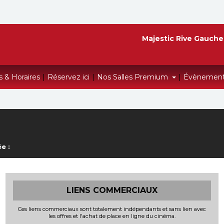
Majestic Rive Gauche
s & Horaires
|
Réservez ici
|
Nos Salles Premium
|
Évènemen
e :
LIENS COMMERCIAUX
Ces liens commerciaux sont totalement indépendants et sans lien avec
les offres et l'achat de place en ligne du cinéma.