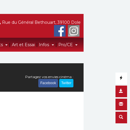
,
Rue du Général Bethouart, 39100 Dole
ts
|
Art et Essai
|
Infos
|
Pro/CE
Partagez vos envies cinéma :
Facebook
Twitter