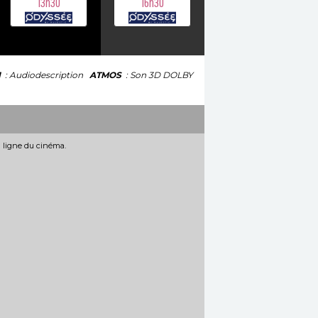
13h30
16h30
I
: Audiodescription
ATMOS
: Son 3D DOLBY
n ligne du cinéma.