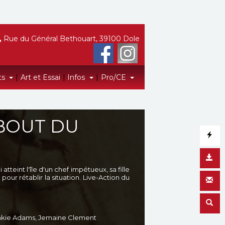
,
Rue du Général Bethouart, 39100 Dole
ts
|
Art et Essai
|
Infos
|
Pro/CE
 BOUT DU
tteint l'île d'un chef impétueux, sa fille
our rétablir la situation. Live-Action du
ankie Adams, Jemaine Clement