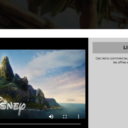
L
Ces liens commerciau
les offres