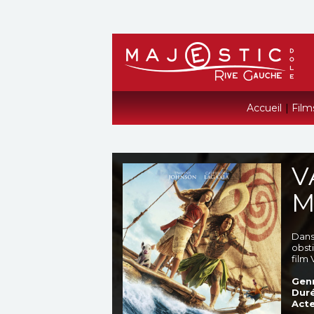
Accueil
|
Film
V
M
Dans 
obst
film
Genr
Duré
Acte