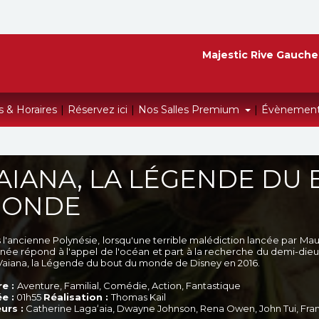
Majestic Rive Gauche
s & Horaires
|
Réservez ici
|
Nos Salles Premium
|
Évènemen
AIANA, LA LÉGENDE DU
ONDE
l'ancienne Polynésie, lorsqu'une terrible malédiction lancée par Maui a
inée répond à l'appel de l'océan et part à la recherche du demi-dieu p
 Vaiana, la Légende du bout du monde de Disney en 2016.
e :
Aventure, Familial, Comédie, Action, Fantastique
e :
01h55
Réalisation :
Thomas Kail
urs :
Catherine Lagaʻaia, Dwayne Johnson, Rena Owen, John Tui, Fr