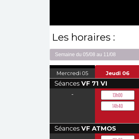
Les horaires :
Mercredi
05
Jeudi
06
Séances
VF 71 VI
-
13h00
14h40
Séances
VF ATMOS
-