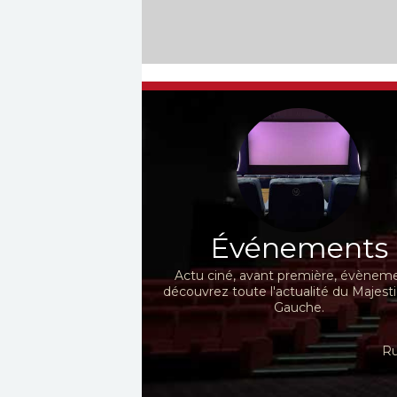
Événements
Actu ciné, avant première, évèneme
découvrez toute l'actualité du Majest
Gauche.
Ru