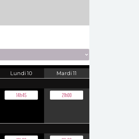
Lundi
10
Mardi
11
14h45
21h00