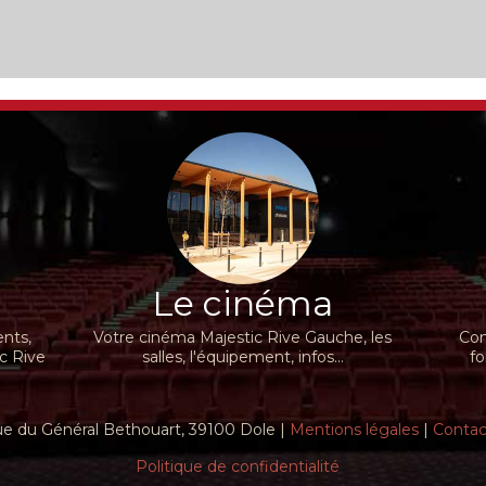
Le cinéma
nts,
Votre cinéma Majestic Rive Gauche, les
Con
ic Rive
salles, l'équipement, infos...
fo
e du Général Bethouart, 39100 Dole |
Mentions légales
|
Contac
Politique de confidentialité