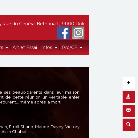
,
Rue du Général Bethouart, 39100 Dole
ts
|
Art et Essai
|
Infos
|
Pro/CE
e ses beaux-parents dans leur maison
sant de cette réunion un véritable enfer
 perdurent… même après la mort.
an, Erroll Shand, Maude Davey, Victory
 Alain Chabat