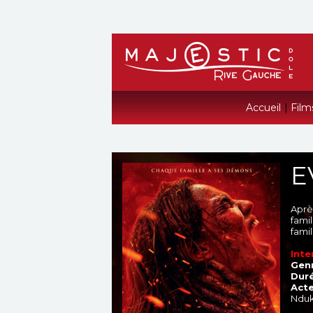
Accueil
|
Film
E
Aprè
fami
fami
Inte
Genr
Duré
Acte
Nduk