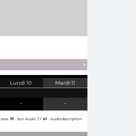
Lundi
10
Mardi
11
-
-
çaise
71
: Son Audio 7.1
VI
: Audiodescription