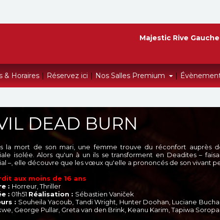
Majestic Rive Gauche
s & Horaires
|
Réservez ici
|
Nos Salles Premium
|
Évènemen
VIL DEAD BURN
s la mort de son mari, une femme trouve du réconfort auprès d
liale isolée. Alors qu'un à un ils se transforment en Deadites – fai
lial –, elle découvre que les vœux qu'elle a prononcés de son vivant
rdit aux moins de 16 ans
e :
Horreur, Thriller
e :
01h51
Réalisation :
Sébastien Vaniček
urs :
Souheila Yacoub, Tandi Wright, Hunter Doohan, Luciane Buchan
we, George Pullar, Greta van den Brink, Keanu Karim, Tapiwa Soropa,