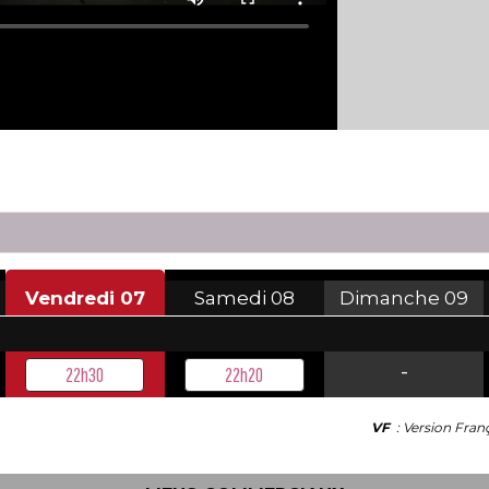
Vendredi
07
Samedi
08
Dimanche
09
-
22h30
22h20
VF
: Version Fran