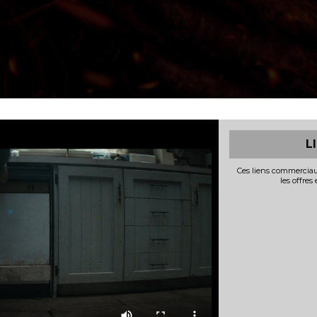
L
Ces liens commerciau
les offres