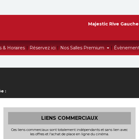
Majestic Rive Gauche
s & Horaires
|
Réservez ici
|
Nos Salles Premium
|
Évènemen
e :
LIENS COMMERCIAUX
Ces liens commerciaux sont totalement indépendants et sans lien avec
les offres et l'achat de place en ligne du cinéma.