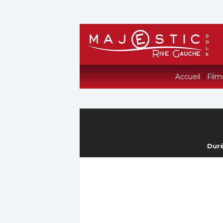
Accueil
|
Film
Duré