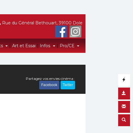
,
Rue du Général Bethouart, 39100 Dole
ts
|
Art et Essai
|
Infos
|
Pro/CE
Partagez vos envies cinéma :
Facebook
Twitter