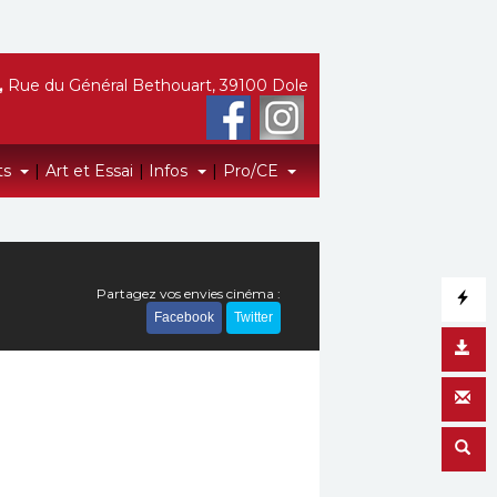
,
Rue du Général Bethouart, 39100 Dole
ts
|
Art et Essai
|
Infos
|
Pro/CE
Partagez vos envies cinéma :
Facebook
Twitter