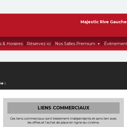
Majestic Rive Gauche
s & Horaires
|
Réservez ici
|
Nos Salles Premium
|
Évènemen
e :
LIENS COMMERCIAUX
Ces liens commerciaux sont totalement indépendants et sans lien avec
les offres et l'achat de place en ligne du cinéma.