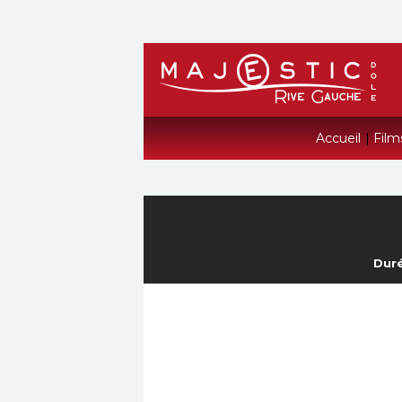
Accueil
|
Film
Duré